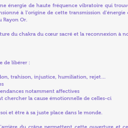
une énergie de haute fréquence vibratoire qui trou
ensionné à l'origine de cette transmission d'énergie
au Rayon Or.
ture du chakra du cœur sacré et la reconnexion à no
 de libérer :
 trahison, injustice, humiliation, rejet…
ves
ndances notamment affectives
hercher la cause émotionnelle de celles-ci
 soi et être à sa juste place dans le monde.
l'arrière du crâne permettent cette ouverture et ce 