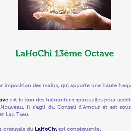
LaHoChi 13ème Octave
ar imposition des mains, qui apporte une haute fréq
tave
est le don des hiérarchies spirituelles pour acc
uveau. Il s’agit du Conseil d’Amour et est sous 
et Lao Tseu.
e originale du
LaHoChi
est conséquente.