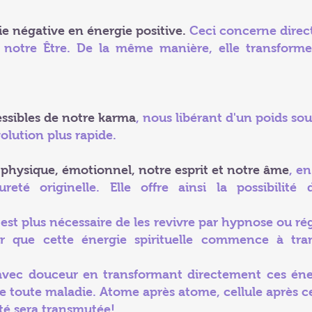
ie négative en énergie positive.
Ceci concerne direc
de notre Être. De la même manière, elle transforme
cessibles de notre karma
, nous libérant d'un poids so
volution plus rapide.
 physique, émotionnel, notre esprit et notre âme
, e
eté originelle. Elle offre ainsi la possibilité
est plus nécessaire de les revivre par hypnose ou régr
 que cette énergie spirituelle commence à tran
it avec douceur en transformant directement ces én
de toute maladie. Atome après atome, cellule après ce
té sera transmutée!