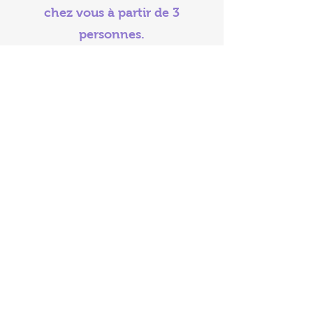
chez vous à partir de 3
personnes.
des ateliers pour découvrir les
huiles,
des ateliers à thème,
des ateliers "fabriquer son roll-
on et inhalateur"
.
PS:
Ne pas utiliser chez les femmes
enceintes et allaitantes.
Ne pas utiliser sur des enfants
moins de 6 ans.
Faire un test cutané préalable,
surtout si vous avez une peau
sensible.